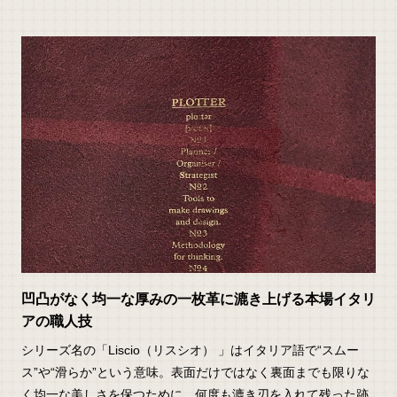
凹凸がなく均一な厚みの一枚革に漉き上げる本場イタリ
アの職人技
シリーズ名の「Liscio（リスシオ） 」はイタリア語で“スムー
ス”や“滑らか”という意味。表面だけではなく裏面までも限りな
く均一な美しさを保つために、何度も漉き刃を入れて残った跡