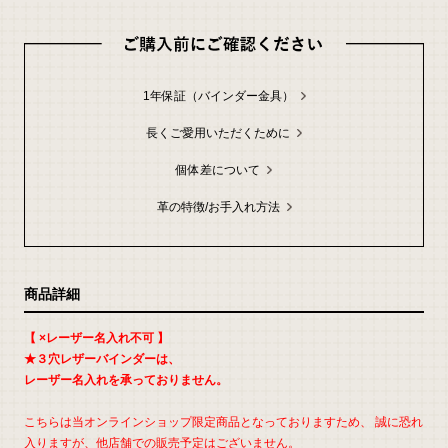
返
品
に
つ
い
て
の
1年保証（バインダー金具）
詳
細
は
こ
長くご愛用いただくために
ち
ら
個体差について
お
問
い
革の特徴/お手入れ方法
合
わ
せ
商品詳細
【 ×レーザー名入れ不可 】
★３穴レザーバインダーは、
レーザー名入れを承っておりません。
こちらは当オンラインショップ限定商品となっておりますため、 誠に恐れ
入りますが、他店舗での販売予定はございません。