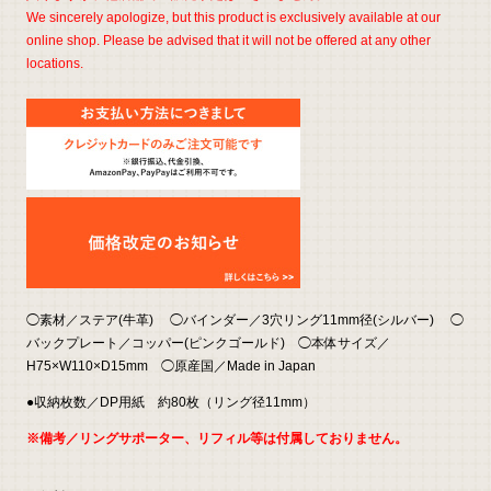
We sincerely apologize, but this product is exclusively available at our
online shop. Please be advised that it will not be offered at any other
locations.
◯素材／ステア(牛革) ◯バインダー／3穴リング11mm径(シルバー) ◯
バックプレート／コッパー(ピンクゴールド) ◯本体サイズ／
H75×W110×D15mm ◯原産国／Made in Japan
●収納枚数／DP用紙 約80枚（リング径11mm）
※備考／リングサポーター、リフィル等は付属しておりません。