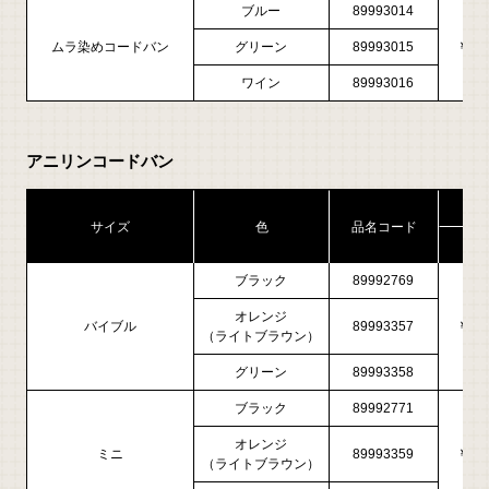
ブルー
89993014
ムラ染めコードバン
グリーン
89993015
￥11,
ワイン
89993016
アニリンコードバン
サイズ
色
品名コード
現
ブラック
89992769
オレンジ
バイブル
89993357
￥28,
（ライトブラウン）
グリーン
89993358
ブラック
89992771
オレンジ
ミニ
89993359
￥24,
（ライトブラウン）