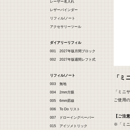
レーザー名入れ
レザーバインダー
リフィル/ノート
アクセサリーツール
ダイアリーリフィル
001 2027年版月間ブロック
002 2027年版週間レフト式
リフィル/ノート
「ミ
003 無地
「ミニサ
004 2mm方眼
ご使用
005 6mm罫線
006 To Do リスト
【ご注
007 ドローイングペーパー
※「ミ
015 アイソメトリック