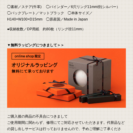
◯素材／ステア(牛革) ◯バインダー／6穴リング11mm径(シルバー）
◯バックプレート／マットブラック ◯本体サイズ／
H140×W100×D15mm ◯原産国／Made in Japan
●収納枚数／DP用紙 約80枚（リング径11mm）
▼無料ラッピングにつきまして＞＞
ご購入後の商品の不具合につきまして
ご使用期間に関わらず、修理にてご対応させていただきます。代替品など
の貸し出しサービスは行っておりませんので、予めご理解ご了承くださ