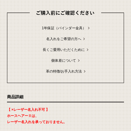
返
品
に
つ
い
て
の
1年保証（バインダー金具）
詳
細
は
こ
名入れをご希望の方へ
ち
ら
長くご愛用いただくために
お
問
い
個体差について
合
わ
せ
革の特徴/お手入れ方法
商品詳細
【 ×レーザー名入れ不可 】
ホースヘアーⅡは、
レーザー名入れを承っておりません。