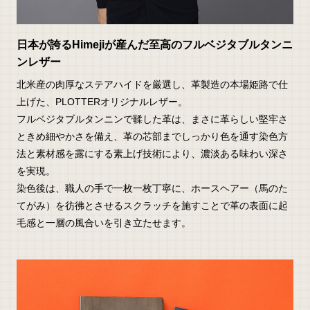
日本が誇るHimejiが産んだ至高のフルベジタブルタンニ
ンレザー
北米産の肉厚なステアハイドを厳選し、革製造の本場姫路で仕
上げた、PLOTTERオリジナルレザー。
フルベジタブルタンニンで鞣した革は、まさに革らしい堅牢さ
ときめ細やかさを備え、革の芯部までしっかり色を通す染色方
法と素材感を露にする素上げ技術により、濃淡ある味わい深さ
を実現。
染色後は、職人の手で一枚一枚丁寧に、ホースヘアー（馬のた
てがみ）を彷彿とさせるスクラッチを施すことで革の表面に起
毛感と一層の風合いを引き立たせます。