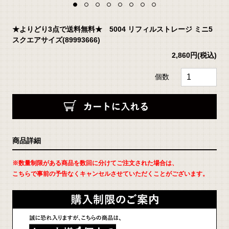
★よりどり3点で送料無料★ 5004 リフィルストレージ ミニ5
スクエアサイズ(89993666)
2,860円
(税込)
個数
返
商品詳細
品
に
つ
い
※数量制限がある商品を数回に分けてご注文された場合は、
て
の
こちらで事前の予告なくキャンセルさせていただくことがございます。
詳
細
は
こ
ち
ら
お
問