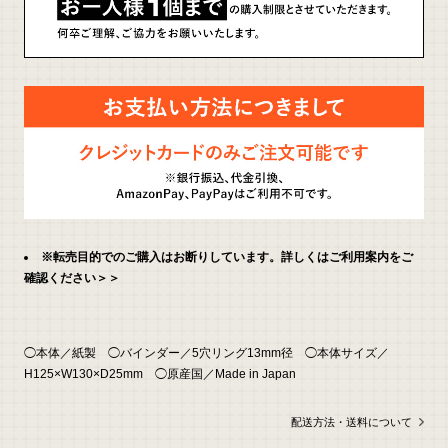
い
合
わ
せ
※転売目的でのご購入はお断りしています。詳しくはご利用案内をご
確認ください＞＞
◯本体／紙製 ◯バインダー／5穴リング13mm径 ◯本体サイズ／
H125×W130×D25mm ◯原産国／Made in Japan
配送方法・送料について