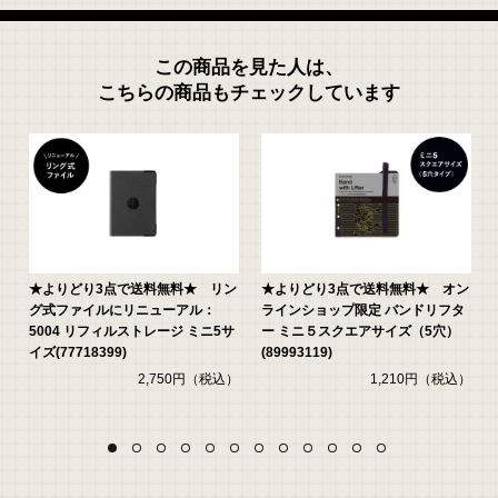
この商品を見た人は、
こちらの商品もチェックしています
★よりどり3点で送料無料★ リン
★よりどり3点で送料無料★ オン
非
グ式ファイルにリニューアル：
ラインショップ限定 バンドリフタ
5004 リフィルストレージ ミニ5サ
ー ミニ５スクエアサイズ（5穴）
イズ(77718399)
(89993119)
2,750円（税込）
1,210円（税込）
）