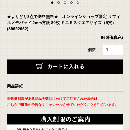
★よりどり3点で送料無料★ オンラインショップ限定 リフィ
ルメモパッド 2mm方眼 80枚 ミニ５スクエアサイズ（5穴）
(89992952)
660円
(税込)
個数
返
商品詳細
品
に
つ
い
※数量制限がある商品を数回に分けてご注文された場合は、
て
の
こちらで事前の予告なくキャンセルさせていただくことがございます。
詳
細
は
こ
ち
ら
お