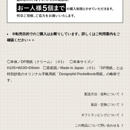
問
い
合
わ
せ
※転売目的でのご購入はお断りしています。詳しくはご利用案内をご
確認ください＞＞
◯本体／DP用紙（クリーム）（※1） ◯本体サイズ／
H105×W105×D6mm ◯原産国／Made in Japan （※1）「DP用紙」とは
特別抄造のオリジナル手帳用紙「Designphil Pocketbook用紙」の略称で
す。
配送方法・送料について
返品・交換について
ギフトラッピングについて
この商品について問い合わせる