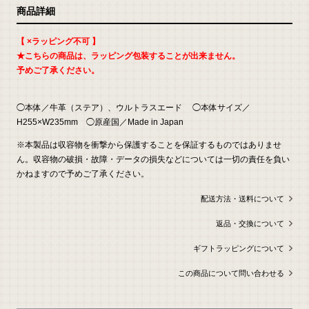
返
商品詳細
品
に
つ
い
【 ×ラッピング不可 】
て
の
★こちらの商品は、ラッピング包装することが出来ません。
詳
細
予めご了承ください。
は
こ
ち
ら
◯本体／牛革（ステア）、ウルトラスエード ◯本体サイズ／
お
H255×W235mm ◯原産国／Made in Japan
問
い
合
※本製品は収容物を衝撃から保護することを保証するものではありませ
わ
せ
ん。収容物の破損・故障・データの損失などについては一切の責任を負い
かねますので予めご了承ください。
配送方法・送料について
返品・交換について
ギフトラッピングについて
この商品について問い合わせる