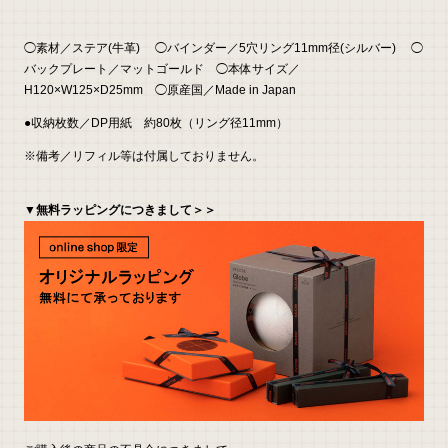
◯素材／ステア(牛革) ◯バインダー／5穴リング11mm径(シルバー) ◯
バックプレート／マットゴールド ◯本体サイズ／
H120×W125×D25mm ◯原産国／Made in Japan
●収納枚数／DP用紙 約80枚（リング径11mm）
※備考／リフィル等は付属しておりません。
▼無料ラッピングにつきまして＞＞