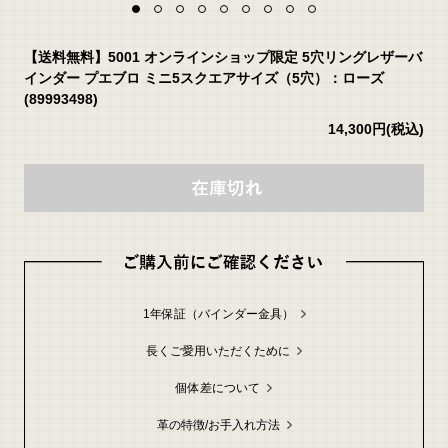
【送料無料】5001 オンラインショップ限定 5穴リングレザーバ
インダー プエブロ ミニ5スクエアサイズ（5穴）：ローズ
(89993498)
14,300円
(税込)
返
品
に
つ
い
て
の
1年保証（バインダー金具）
詳
細
は
こ
長くご愛用いただくために
ち
ら
個体差について
お
問
い
革の特徴/お手入れ方法
合
わ