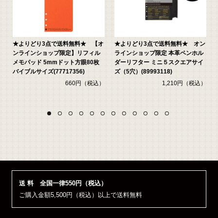
2
★よりどり3点で送料無料★ 【オ
★よりどり3点で送料無料★ オン
ンラインショップ限定】リフィル
ラインショップ限定 本革ペンホル
メモパッド 5mmドット方眼80枚
ダーリフター ミニ５スクエアサイ
バイブルサイズ(77717356)
ズ（5穴）(89993118)
）
660円（税込）
1,210円（税込）
送 料 全国一律550円（税込）
ご購入金額5,500円（税込）以上で送料無料