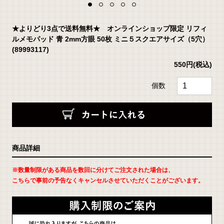
★よりどり3点で送料無料★ オンラインショップ限定 リフィ
ルメモパッド 青 2mm方眼 50枚 ミニ５スクエアサイズ（5穴）
(89993117)
550円
(税込)
個数
返
商品詳細
品
に
つ
い
※数量制限がある商品を数回に分けてご注文された場合は、
て
の
こちらで事前の予告なくキャンセルさせていただくことがございます。
詳
細
は
こ
ち
ら
お