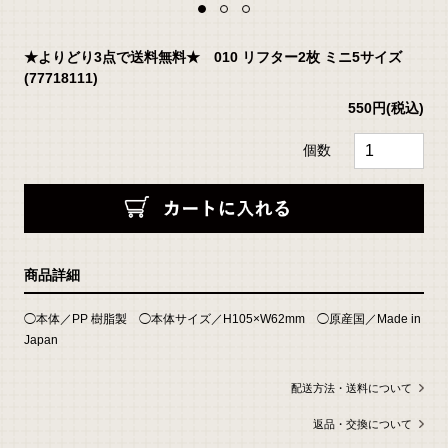
★よりどり3点で送料無料★ 010 リフター2枚 ミニ5サイズ
(77718111)
550円
(税込)
個数
返
商品詳細
品
に
つ
い
◯本体／PP 樹脂製 ◯本体サイズ／H105×W62mm ◯原産国／Made in
て
の
Japan
詳
細
は
こ
ち
配送方法・送料について
ら
返品・交換について
お
問