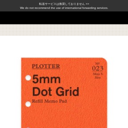
転送サービスは推奨しておりません >>
We do not recommend the use of international forwarding services.