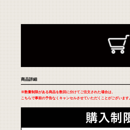
返
商品詳細
品
に
つ
い
※数量制限がある商品を数回に分けてご注文された場合は、
て
の
こちらで事前の予告なくキャンセルさせていただくことがございます
詳
細
は
こ
ち
ら
お
問
い