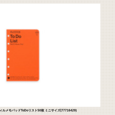
メモパッドToDoリスト50枚 ミニサイズ(77716429)
★より