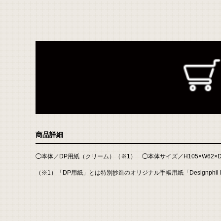
返
商品詳細
品
に
つ
い
◯本体／DP用紙（クリーム）（※1） ◯本体サイズ／H105×W62×D3mm
て
の
詳
（※1）「DP用紙」とは特別抄造のオリジナル手帳用紙「Designphil P
細
は
こ
ち
ら
お
問
い