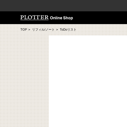
TOP
>
リフィル/ノート
>
ToDoリスト