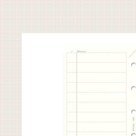
合
わ
せ