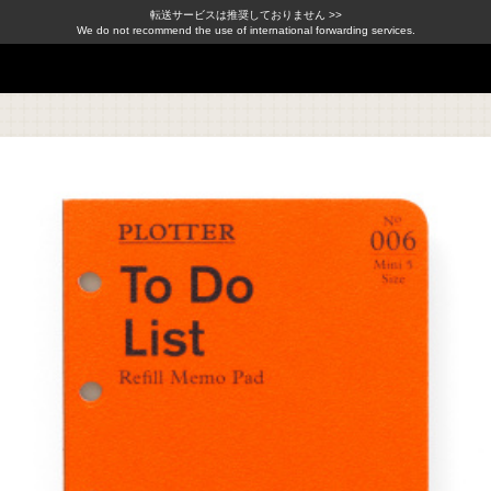
転送サービスは推奨しておりません >>
We do not recommend the use of international forwarding services.