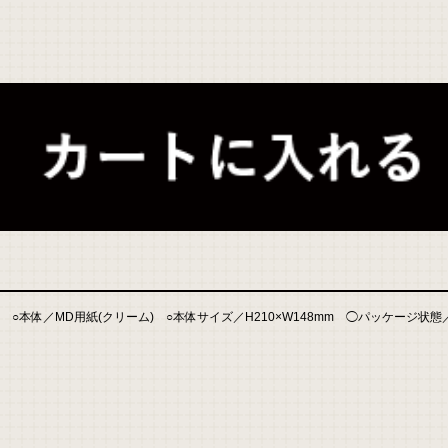
 ○本体／MD用紙(クリーム) ○本体サイズ／H210×W148mm ◯パッケージ状態／表