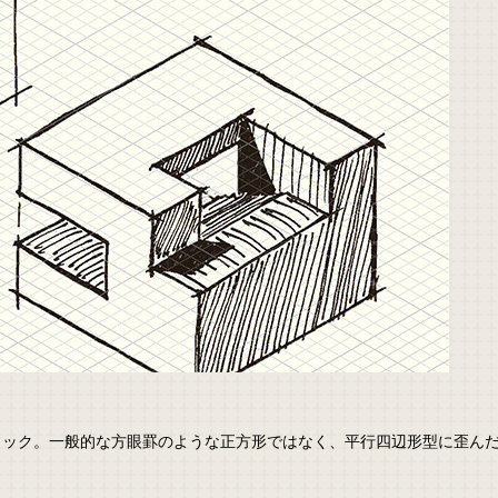
リック。一般的な方眼罫のような正方形ではなく、平行四辺形型に歪ん