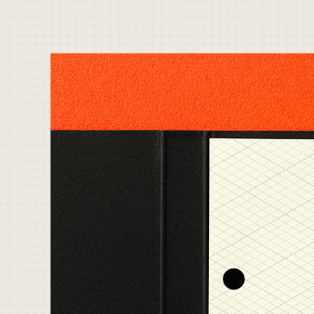
合
わ
せ