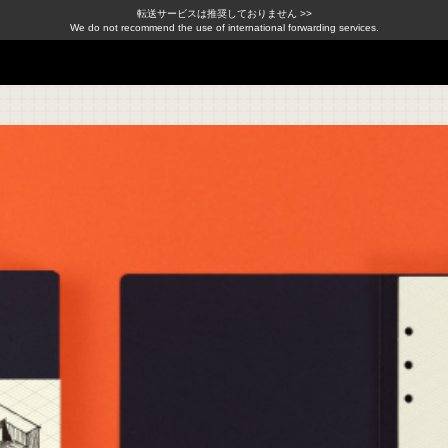
転送サービスは推奨しておりません >>
We do not recommend the use of international forwarding services.