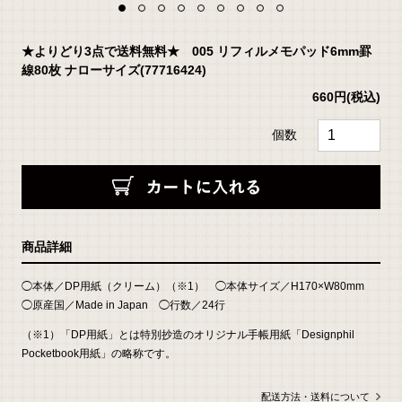
★よりどり3点で送料無料★ 005 リフィルメモパッド6mm罫
線80枚 ナローサイズ(77716424)
660円
(税込)
個数
返
商品詳細
品
に
つ
い
◯本体／DP用紙（クリーム）（※1） ◯本体サイズ／H170×W80mm
て
の
◯原産国／Made in Japan ◯行数／24行
詳
細
は
（※1）「DP用紙」とは特別抄造のオリジナル手帳用紙「Designphil
こ
ち
Pocketbook用紙」の略称です。
ら
お
問
配送方法・送料について