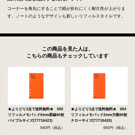
コーナーを角丸にすることで紙が折れにくく耐久性が上がりま
す。ノートのようなデザインも新しいリフィルスタイルです。
この商品を見た人は、
こちらの商品もチェックしています
京
★よりどり3点で送料無料★ 005
★よりどり3点で送料無料★ 004
4
リフィルメモパッド6mm罫線80枚
リフィルメモパッド2mm方眼80枚
バイブルサイズ(77716423)
ナローサイズ(77716420)
ー
660円（税込）
660円（税込）